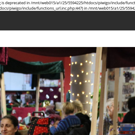
ring is deprecated in /mnt/web015/a1/25/5594225/htdocs/piwigo/include/func
docs/piwigo/include/functions_url.inc.php:447) in /mnt/web015/a1/25/5594