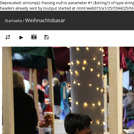
Deprecated: strncmp(): Passing null to parameter #1 ($string1) of type st
headers already sent by (output started at /mnt/web015/a1/25/5594225/ht
Weihnachtsbasar
Startseite
/