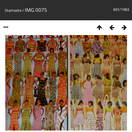
IMG 0075
691/1983
Startseite
/